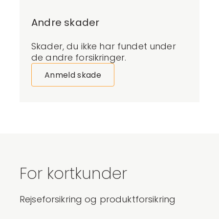
Andre skader
Skader
,
du ikke
har
f
u
nde
t
under
de andre forsikringer.
Anmeld skade
For kortkunder
Rejseforsikring og produktforsikring