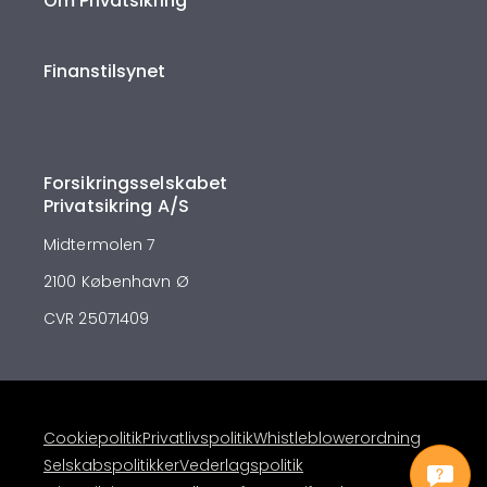
Om Privatsikring
Finanstilsynet
Forsikringsselskabet
Privatsikring A/S
Midtermolen 7
2100 København Ø
CVR 25071409
Cookiepolitik
Privatlivspolitik
Whistleblowerordning
Selskabspolitikker
Vederlagspolitik