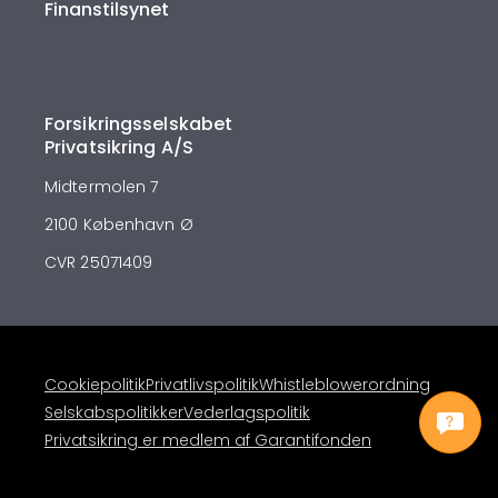
Finanstilsynet
Forsikringsselskabet
Privatsikring A/S
Midtermolen 7
2100 København Ø
CVR 25071409
Cookiepolitik
Privatlivspolitik
Whistleblowerordning
Selskabspolitikker
Vederlagspolitik
Privatsikring er medlem af Garantifonden