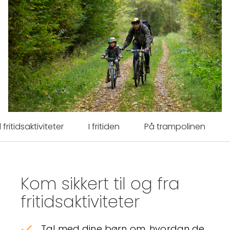
l fritidsaktiviteter
I fritiden
På trampolinen
Kom sikkert til og fra
fritidsaktiviteter
Tal med dine børn om, hvordan de