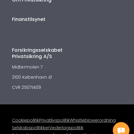
Finanstilsynet
Forsikringsselskabet
Privatsikring A/S
Midtermolen 7
2100 København Ø
CVR 25071409
Cookiepolitik
Privatlivspolitik
Whistleblowerordning
Selskabspolitikker
Vederlagspolitik