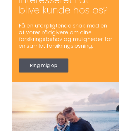
blive kunde hos os?
Få en uforpligtende snak med en
af vores rådgivere om dine
forsikringsbehov og muligheder for
en samlet forsikringsløsning.
Ring mig op